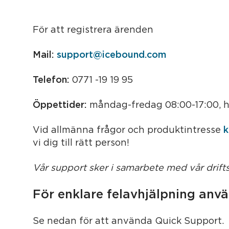
Logga in
För att registrera ärenden
Support
Mail:
support@icebound.com
Telefon:
0771 -19 19 95
Öppettider:
måndag-fredag 08:00-17:00, he
Vid allmänna frågor och produktintresse
k
vi dig till rätt person!
Vår support sker i samarbete med vår drift
För enklare felavhjälpning anv
Se nedan för att använda Quick Support.