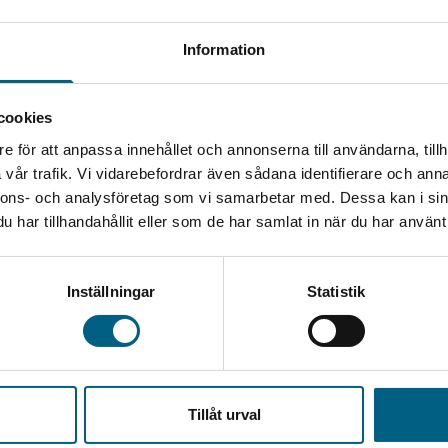
Information
er du automatiskt att
er QuickSupport-appen från
cookies
e för att anpassa innehållet och annonserna till användarna, tillh
eda på ditt ID-nummer
vår trafik. Vi vidarebefordrar även sådana identifierare och anna
er
nnons- och analysföretag som vi samarbetar med. Dessa kan i sin
 en fjärranslutning
har tillhandahållit eller som de har samlat in när du har använt 
fjärrsessionen
Inställningar
Statistik
Tillåt urval