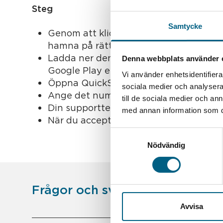
Steg
Samtycke
Genom att klicka på bilden ovan komm
hamna på rätt plats för nedladdning.
Ladda ner den kostnadsfria TeamView
Denna webbplats använder 
Google Play eller Apple Store
Vi använder enhetsidentifierar
Öppna QuickSupport-appen och leta r
sociala medier och analysera 
Ange det numret till din supportteknik
till de sociala medier och a
Din supporttekniker kommer att begära
med annan information som du 
När du accepterar anslutningen börjar 
Samtyckesval
Nödvändig
Frågor och svar
Avvisa