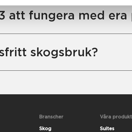
 att fungera med era 
fritt skogsbruk?
Branscher
Våra produkt
Skog
Suites