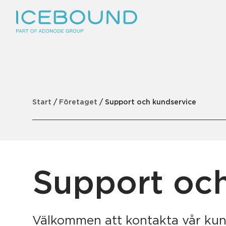
Branscher
Produkter
Start
/
Företaget
/
Support och kundservice
Produktsuites
Kunskap
Support och
Företaget
Välkommen att kontakta vår kun