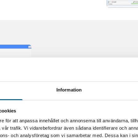
Modellera
Integrera dina företagsd
Information
Kombinera denna informat
rumsliga fråge- och model
cookies
scenarier för en korrekt,
e för att anpassa innehållet och annonserna till användarna, tillh
en plats möjligheter.
vår trafik. Vi vidarebefordrar även sådana identifierare och anna
nnons- och analysföretag som vi samarbetar med. Dessa kan i sin