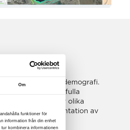
ata med kartor och demografi.
Om
ion med våra kraftfulla
leringsverktyg. Kör olika
 uppdaterad representation av
andahålla funktioner för
n information från din enhet
 tur kombinera informationen