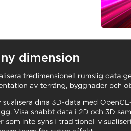
 ny dimension
sualisera tredimensionell rumslig data g
sentation av terräng, byggnader och ob
visualisera dina 3D-data med OpenGL
llägg. Visa snabbt data i 2D och 3D sam
 som inte syns i traditionell visualiser
dare team för större effekt.