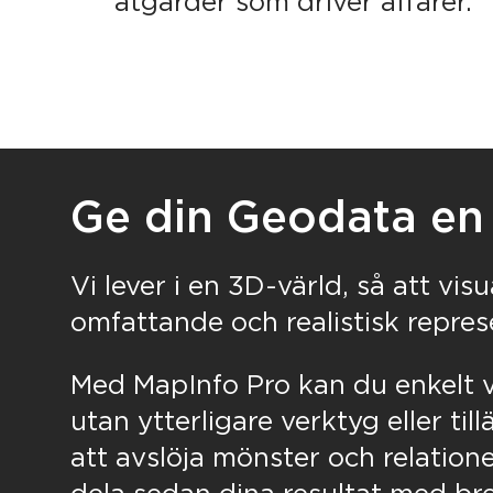
åtgärder som driver affärer.
Ge din Geodata en
Vi lever i en 3D-värld, så att vi
omfattande och realistisk repre
Med MapInfo Pro kan du enkelt 
utan ytterligare verktyg eller ti
att avslöja mönster och relationer
dela sedan dina resultat med bre