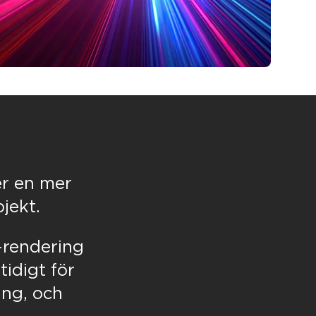
er en mer
jekt.
-rendering
tidigt för
ing, och