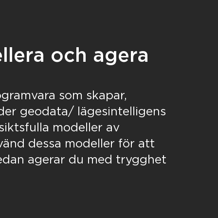
llera och agera
ogramvara som skapar,
er geodata/ lägesintelligens
siktsfulla modeller av
vänd dessa modeller för att
 sedan agerar du med trygghet