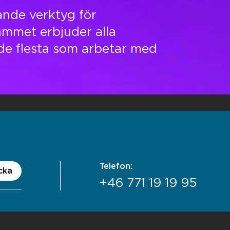
ande verktyg för
ammet erbjuder alla
 de flesta som arbetar med
Telefon:
cka
+46 771 19 19 95