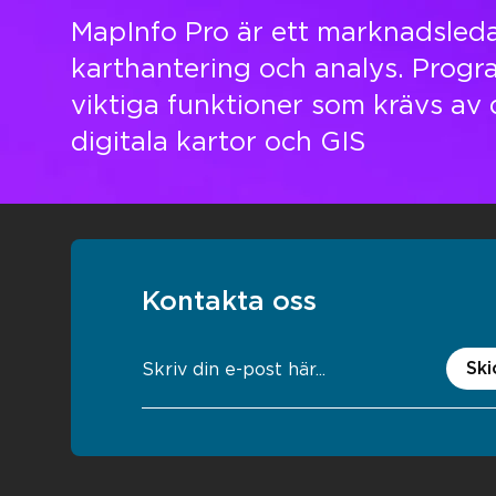
MapInfo Pro är ett marknadsled
Logga in
karthantering och analys. Progr
Support
viktiga funktioner som krävs av
digitala kartor och GIS
Kontakta oss
Ski