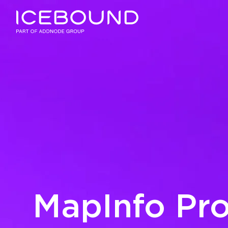
Branscher
Produkter
Produktsuites
Kunskap
MapInfo Pr
Företaget