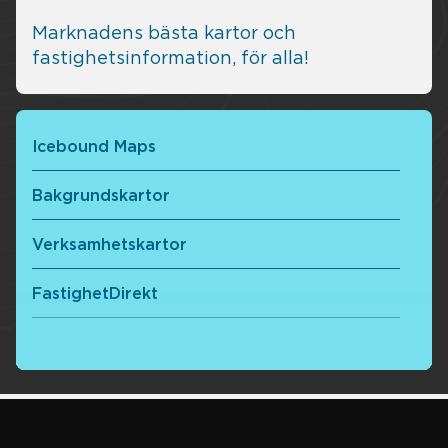
Marknadens bästa kartor och
fastighetsinformation, för alla!
Icebound Maps
Bakgrundskartor
Verksamhetskartor
FastighetDirekt
Fastighetsdatabas
Maps – API:er
Rutt API