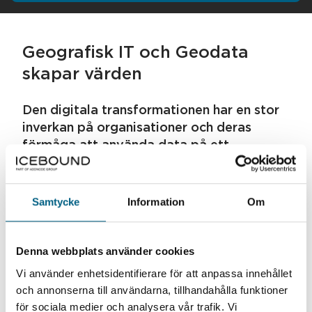
Geografisk IT och Geodata
skapar värden
Den digitala transformationen har en stor
inverkan på organisationer och deras
förmåga att använda data på ett
medvetet och strukturerat sätt. Att
utvecklas till en datadriven organisation
innebär att man kan dra nytta av data för
Samtycke
Information
Om
att fatta välgrundade och snabba beslut,
vilket ger konkurrensfördelar på både
strategisk och operativ nivå.
Denna webbplats använder cookies
Vi använder enhetsidentifierare för att anpassa innehållet
Insikt ger lönsamhet
och annonserna till användarna, tillhandahålla funktioner
för sociala medier och analysera vår trafik. Vi