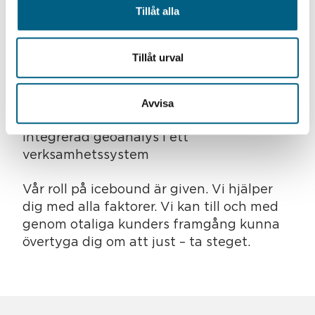
Tillåt alla
För att kunna tillgodogöra sig
möjligheterna med Geografisk Intelligens
krävs tillgång till; rätt teknik, rätt data,
Tillåt urval
rätt kunskap – och viljan att ta steget. Ett
steg som kan vara kort genom att tillföra
kraft från något av våra API:er eller långt
Avvisa
genom införandet av ett GIS eller
integrerad geoanalys i ett
verksamhetssystem
Vår roll på icebound är given. Vi hjälper
dig med alla faktorer. Vi kan till och med
genom otaliga kunders framgång kunna
övertyga dig om att just – ta steget.