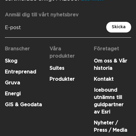
Anmäl dig till vårt nyhetsbrev
Skicka
Branscher
Våra
Företaget
produkter
Skog
Om oss & Vår
Suites
historia
Entreprenad
Produkter
Kontakt
Gruva
Icebound
Energi
utnämns till
GIS & Geodata
guldpartner
av Esri
Nyheter /
Press / Media