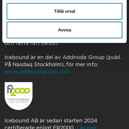
Geografisk IT och den digitala kartan.
Tillåt urval
Med hjälp av mångårig erfarenhet och
innovativa medarbetare hjälper vi kunder
inom basindustrin, främst skogsbranschen, i
Avvisa
Sverige och internationellt att bli effektiva
och fatta rätt beslut.
Icebound är en del av Addnode Group (publ.
På Nasdaq Stockholm), för mer info:
www.addnodegroup.com
Icebound AB är sedan starten 2024
certifierade enligt FR2000.
Läs mer!