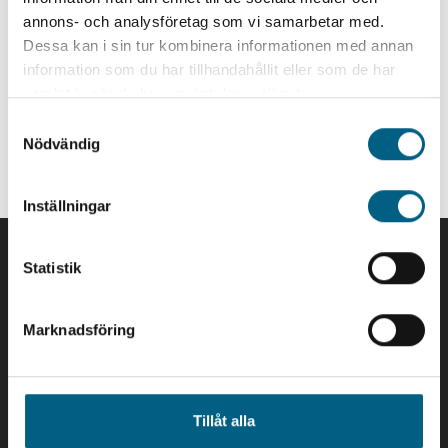
annons- och analysföretag som vi samarbetar med.
Dessa kan i sin tur kombinera informationen med annan
information som du har tillhandahållit eller som de har
samlat in när du har använt deras tjänster.
Anders Haraldsson
Samtyckesval
Press Contact / Marketing Manager
Nödvändig
+46 (0) 70 394 87 88
anders.haraldsson@icebound.com
Inställningar
Statistik
Marknadsföring
Icebound är ett IT-bolag som levererar
produkter och e-tjänster som digitaliserar och
gör våra kunders affär mer hållbar. Vår
Tillåt alla
specialitet är vår djupa kunskap inom