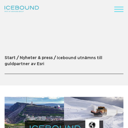
Branscher
Produkter
Start
/
Nyheter & press
/
Icebound utnämns till
guldpartner av Esri
Produktsuites
Kunskap
Företaget