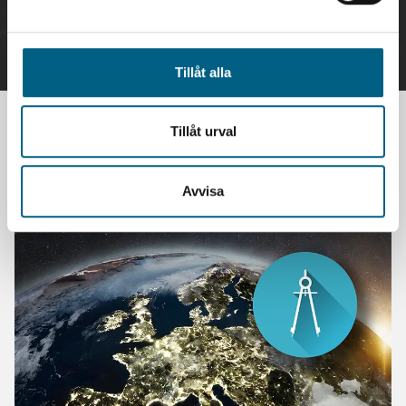
Fastighetsdatabas
Tillåt alla
Maps – API:er
Rutt API
Tillåt urval
Produkter
Avvisa