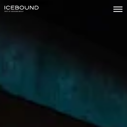
Branscher
Produkter
Produktsuites
Kunskap
Företaget