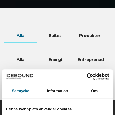
Alla
Suites
Produkter
Alla
Energi
Entreprenad
G
Suites
Samtycke
Information
Om
Kartor, Geo-/fastighetsdata
Denna webbplats använder cookies