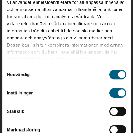
Vi använder enhetsidentifierare för att anpassa innehållet
Suite
Energi
Entreprenad
och annonserna till användarna, tillhandahålla funktioner
GIS/Geodata
Gruva
Skog
för sociala medier och analysera vår trafik. Vi
vidarebefordrar även sådana identifierare och annan
information från din enhet till de sociala medier och
Geodata, Kartor & Fastighetsdata som e-
annons- och analysföretag som vi samarbetar med.
tjänster och/eller filleverans.
Dessa kan i sin tur kombinera informationen med annan
information som du har tillhandahållit eller som de har
Marknadens bästa kartor och
samlat in när du har använt deras tjänster.
fastighetsinformation, för alla!
Samtyckesval
Nödvändig
Icebound Maps
Inställningar
Bakgrundskartor
Statistik
Verksamhetskartor
Marknadsföring
FastighetDirekt